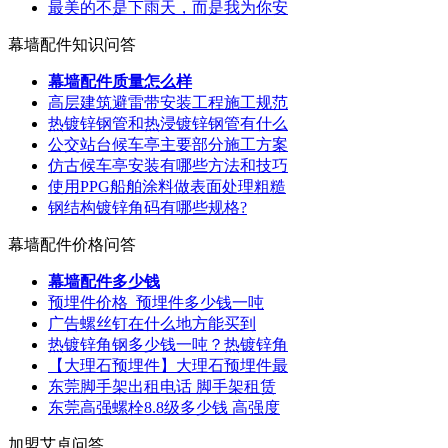
最美的不是下雨天，而是我为你安
幕墙配件知识问答
幕墙配件质量怎么样
高层建筑避雷带安装工程施工规范
热镀锌钢管和热浸镀锌钢管有什么
公交站台候车亭主要部分施工方案
仿古候车亭安装有哪些方法和技巧
使用PPG船舶涂料做表面处理粗糙
钢结构镀锌角码有哪些规格?
幕墙配件价格问答
幕墙配件多少钱
预埋件价格_预埋件多少钱一吨
广告螺丝钉在什么地方能买到
热镀锌角钢多少钱一吨？热镀锌角
【大理石预埋件】大理石预埋件最
东莞脚手架出租电话 脚手架租赁
东莞高强螺栓8.8级多少钱 高强度
加盟艾卓问答