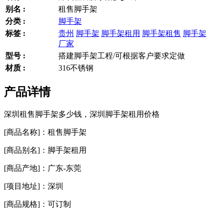
别名 :
租售脚手架
分类 :
脚手架
标签 :
贵州
脚手架
脚手架租用
脚手架租售
脚手架
厂家
型号 :
搭建脚手架工程/可根据客户要求定做
材质 :
316不锈钢
产品详情
深圳租售脚手架多少钱，
深圳脚手架
租用价格
[商品名称]：租售脚手架
[商品别名]：脚
手架
租用
[商品产地]：广东-东莞
[项目地址]：深圳
[商品规格]：可订制