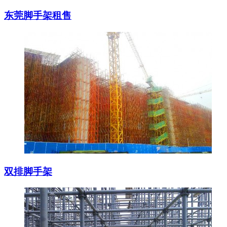
东莞脚手架租售
双排脚手架