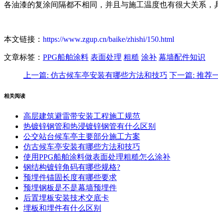
各油漆的复涂间隔都不相同，并且与施工温度也有很大关系，具
本文链接：
https://www.zgup.cn/baike/zhishi/150.html
文章标签：
PPG船舶涂料
表面处理
粗糙
涂补
幕墙配件知识
上一篇
: 仿古候车亭安装有哪些方法和技巧
下一篇
: 推
相关阅读
高层建筑避雷带安装工程施工规范
热镀锌钢管和热浸镀锌钢管有什么区别
公交站台候车亭主要部分施工方案
仿古候车亭安装有哪些方法和技巧
使用PPG船舶涂料做表面处理粗糙怎么涂补
钢结构镀锌角码有哪些规格?
预埋件锚固长度有哪些要求
预埋钢板是不是幕墙预埋件
后置埋板安装技术交底卡
埋板和埋件有什么区别