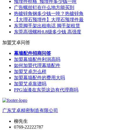
预埋件价格_预埋件多少钱一吨
广告螺丝钉在什么地方能买到
热镀锌角钢多少钱一吨？热镀锌角
【大理石预埋件】大理石预埋件最
东莞脚手架出租电话 脚手架租赁
东莞高强螺栓8.8级多少钱 高强度
加盟艾卓问答
幕墙配件招商问答
加盟幕墙配件利润高吗
如何加盟代理幕墙配件
加盟艾卓怎么样
加盟幕墙配件的费用大吗
加盟艾卓靠谱吗
PPG油漆在东莞这边有代理商吗
广东艾卓精密制造有限公司
柳先生
0769-22222787