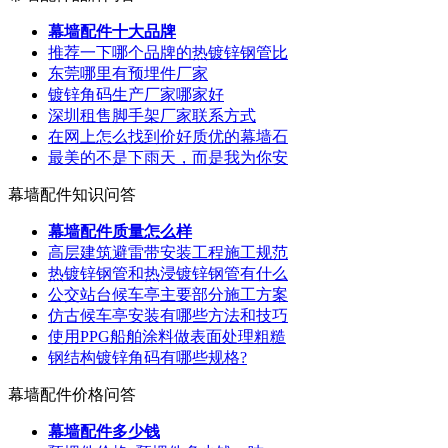
幕墙配件十大品牌
推荐一下哪个品牌的热镀锌钢管比
东莞哪里有预埋件厂家
镀锌角码生产厂家哪家好
深圳租售脚手架厂家联系方式
在网上怎么找到价好质优的幕墙石
最美的不是下雨天，而是我为你安
幕墙配件知识问答
幕墙配件质量怎么样
高层建筑避雷带安装工程施工规范
热镀锌钢管和热浸镀锌钢管有什么
公交站台候车亭主要部分施工方案
仿古候车亭安装有哪些方法和技巧
使用PPG船舶涂料做表面处理粗糙
钢结构镀锌角码有哪些规格?
幕墙配件价格问答
幕墙配件多少钱