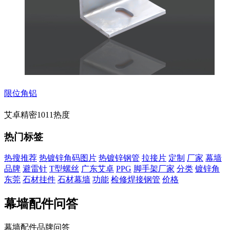
限位角铝
艾卓精密
1011热度
热门标签
热搜推荐
热镀锌角码图片
热镀锌钢管
拉接片
定制
厂家
幕墙
品牌
避雷针
T型螺丝
广东艾卓
PPG
脚手架厂家
分类
镀锌角
东莞
石材挂件
石材幕墙
功能
检修焊接钢管
价格
幕墙配件问答
幕墙配件品牌问答