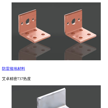
防雷接地材料
艾卓精密
737热度