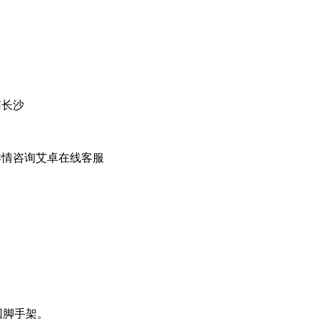
南长沙
详情咨询艾卓在线客服
回脚手架。