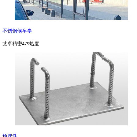
不锈钢候车亭
艾卓精密
479热度
预埋件