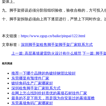
架体上。
九、脚手架搭设必须分阶段组织验收，验收合格的，方可投入
十、脚手架拆除必须由上而下逐层进行，严禁上下同时作业。
本文链接：
https://www.zgup.cn/baike/pinpai/122.html
文章标签：
深圳脚手架
租售脚手架
脚手架厂家
联系方式
上一篇
: 高层幕墙避雷防火设计有什么规范
下一篇
: 脚
相关阅读
推荐一下哪个品牌的热镀锌钢管比较好
东莞哪里有预埋件厂家
镀锌角码生产厂家哪家好
深圳租售脚手架厂家联系方式
在网上怎么找到价好质优的幕墙石材挂件厂家
最美的不是下雨天，而是我为你安装过的幕墙屋檐
东莞幕墙角码厂家哪家好