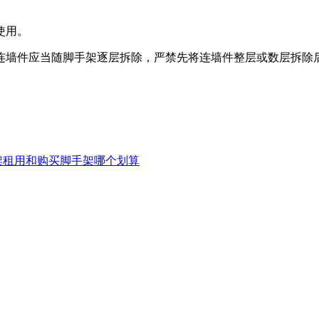
使用。
连墙件应当随脚手架逐层拆除，严禁先将连墙件整层或数层拆除
手架租用和购买脚手架哪个划算