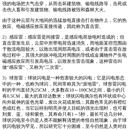
强的电场把大气击穿，从而击坏建筑物、输电线路等，击死或
击伤人畜和引发建筑物、输电线路被毁和森林大火。
由于这种云层与大地间的迅猛放电直接击打在物件上，它的热
效应、电磁感应效应直接传递，因此称为直击雷。
2）感应雷：感应雷是间接雷，是感应电荷放电时造成的；但
直击雷发生后，云层中所带电荷迅速消失，而地面某些范围由
于散流电阻较大，以致出现局部高电压，或者由于直击雷在放
电过程中，其强大的脉冲电流对周围的导线或金属物件产生电
磁感应效应而引发高电压，以致发生雷击现象，这种雷击叫
做“感应雷”，又称为“二次雷”。
3）球形雷：球状闪电是一种危害较大的闪电；它是闪电形态
中的一种，也称为球闪，民间常称其为“滚地雷“。球形雷闪电
时的平均直径为25CM，大多数在10～100CM之间，最小的只
有0.5CM，最大的直径达数米；球状闪电偶尔也有环状或中心
向外延伸的蓝色光晕，发出火花或射线；其颜色常见的有橙红
色或红色，当它以特别明亮并使人目眩的强光出现时，也可看
到黄、蓝、绿和紫色，其寿命只有1～5秒，最长可达几分钟。
球状闪电至今仍是人类不能解释清楚的奇怪自然现象，由于球
状闪电较为罕见，所以研究它十分困难，至今仍然是人类对自