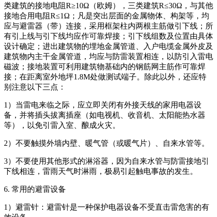
类建筑的接地电阻R≥10Ω（欧姆），三类建筑R≤30Ω，与其他
接地合用电阻R≤1Ω；凡是突出层面的金属物体、构架等，均
应与避雷器（带）连接，采用框架柱内两根主筋做引下线；所
有引上线与引下线均应作可靠焊接；引下线组数及位置由具体
设计确定；进出建筑物的埋地金属管道、入户电缆金属外皮及
建筑物内主干金属管道，均应与防雷装置相连，以防引入雷电
磁波；接地装置可利用建筑物基础内的钢筋网主筋作可靠焊
接；在距离室外地坪1.8M处做测试端子。除此以外，还应特
别注意以下三点：
1）当雷电来临之际，应立即关闭有外接天线的家用电器设
备，并将插头拔离插座（如电视机、收音机、太阳能热水器
等），以免引雷入室、酿成火灾。
2）不要触摸外墙内壁、暖气管（或暖气片）、自来水管等。
3）不要使用其他形式的淋浴器，因为自来水管与防雷接地引
下线相连，雷雨天气时淋雨，极易引起触电事故的发生。
6. 常用的避雷设备
1）避雷针：避雷针是一种保护电器设备不受直击雷危害的有