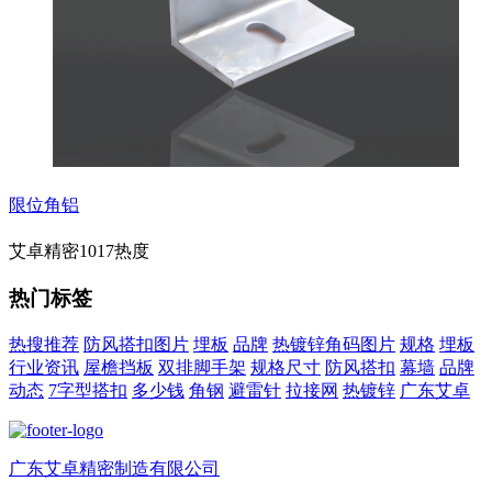
限位角铝
艾卓精密
1017热度
热门标签
热搜推荐
防风搭扣图片
埋板
品牌
热镀锌角码图片
规格
埋板
行业资讯
屋檐挡板
双排脚手架
规格尺寸
防风搭扣
幕墙
品牌
动态
7字型搭扣
多少钱
角钢
避雷针
拉接网
热镀锌
广东艾卓
广东艾卓精密制造有限公司