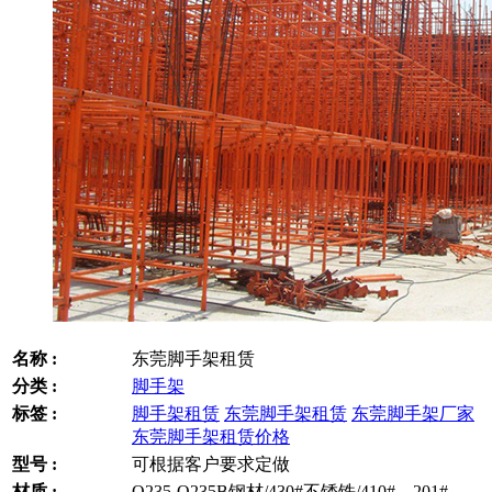
名称 :
东莞脚手架租赁
分类 :
脚手架
标签 :
脚手架租赁
东莞脚手架租赁
东莞脚手架厂家
东莞脚手架租赁价格
型号 :
可根据客户要求定做
材质 :
Q235-Q235B钢材/430#不锈铁/410#，201#，