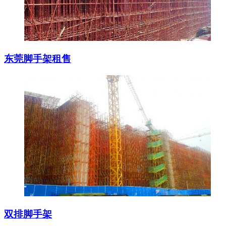
东莞脚手架租售
双排脚手架