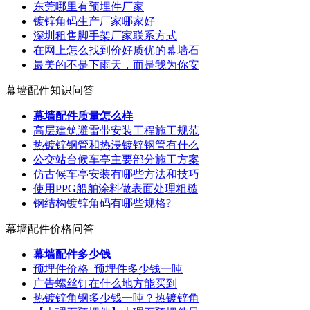
东莞哪里有预埋件厂家
镀锌角码生产厂家哪家好
深圳租售脚手架厂家联系方式
在网上怎么找到价好质优的幕墙石
最美的不是下雨天，而是我为你安
幕墙配件知识问答
幕墙配件质量怎么样
高层建筑避雷带安装工程施工规范
热镀锌钢管和热浸镀锌钢管有什么
公交站台候车亭主要部分施工方案
仿古候车亭安装有哪些方法和技巧
使用PPG船舶涂料做表面处理粗糙
钢结构镀锌角码有哪些规格?
幕墙配件价格问答
幕墙配件多少钱
预埋件价格_预埋件多少钱一吨
广告螺丝钉在什么地方能买到
热镀锌角钢多少钱一吨？热镀锌角