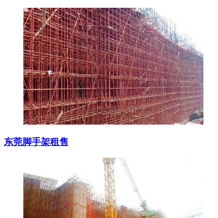
东莞脚手架租售