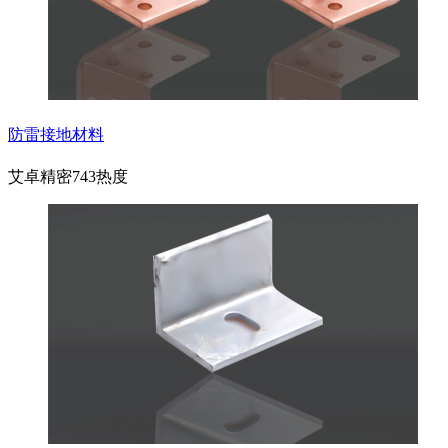
防雷接地材料
艾卓精密
743热度