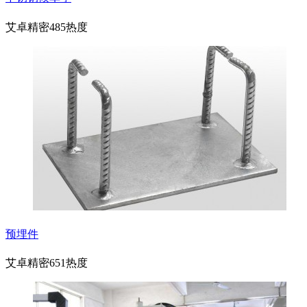
艾卓精密
485热度
预埋件
艾卓精密
651热度