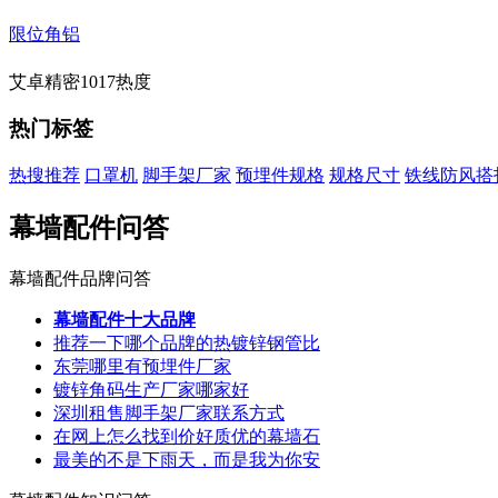
限位角铝
艾卓精密
1017热度
热门标签
热搜推荐
口罩机
脚手架厂家
预埋件规格
规格尺寸
铁线防风搭
幕墙配件问答
幕墙配件品牌问答
幕墙配件十大品牌
推荐一下哪个品牌的热镀锌钢管比
东莞哪里有预埋件厂家
镀锌角码生产厂家哪家好
深圳租售脚手架厂家联系方式
在网上怎么找到价好质优的幕墙石
最美的不是下雨天，而是我为你安