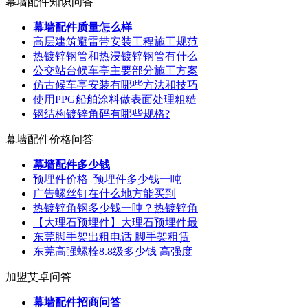
幕墙配件知识问答
幕墙配件质量怎么样
高层建筑避雷带安装工程施工规范
热镀锌钢管和热浸镀锌钢管有什么
公交站台候车亭主要部分施工方案
仿古候车亭安装有哪些方法和技巧
使用PPG船舶涂料做表面处理粗糙
钢结构镀锌角码有哪些规格?
幕墙配件价格问答
幕墙配件多少钱
预埋件价格_预埋件多少钱一吨
广告螺丝钉在什么地方能买到
热镀锌角钢多少钱一吨？热镀锌角
【大理石预埋件】大理石预埋件最
东莞脚手架出租电话 脚手架租赁
东莞高强螺栓8.8级多少钱 高强度
加盟艾卓问答
幕墙配件招商问答