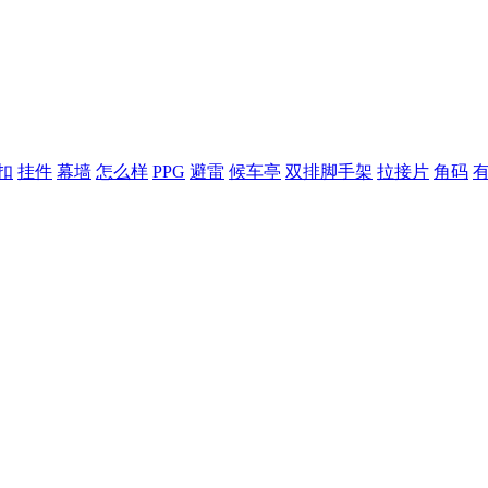
扣
挂件
幕墙
怎么样
PPG
避雷
候车亭
双排脚手架
拉接片
角码